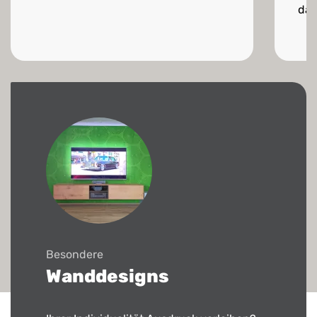
das
Besondere
Wanddesigns