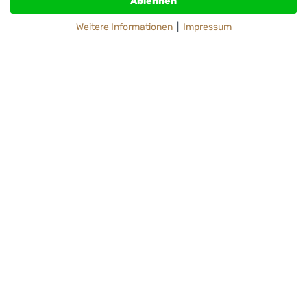
Ablehnen
Weitere Informationen
|
Impressum
Wir verwenden Ihre Daten ausschließlich gemäß
unserer
Datenschutzerklärung
.
Absenden