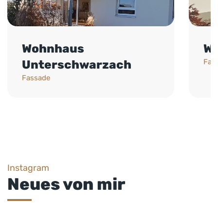
Wohnhaus
Wo
Fas
Unterschwarzach
Fassade
Instagram
Neues von mir