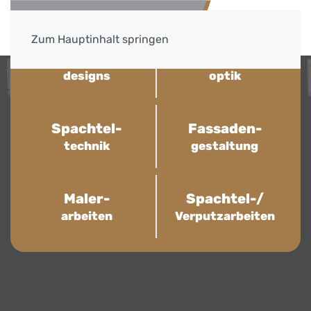
Zum Hauptinhalt springen
Wand-
Beton-
designs
optik
Kreative Farbkonzepte & exklusive Spachteltechniken
Spachtel-
Fassaden-
technik
gestaltung
Wohlfühlatmosphäre
für Ihr Zuhause
Maler-
Spachtel-/
arbeiten
Verputzarbeiten